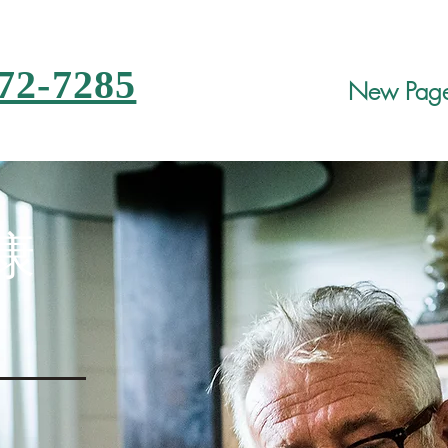
72-7285
New Pag
康